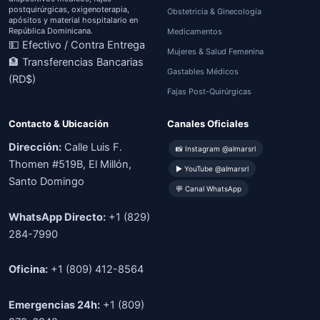
postquirúrgicas, oxigenoterapia,
Obstetricia & Ginecología
apósitos y material hospitalario en
República Dominicana.
Medicamentos
💵 Efectivo / Contra Entrega
Mujeres & Salud Femenina
🏦 Transferencias Bancarias
Gastables Médicos
(RD$)
Fajas Post-Quirúrgicas
Contacto & Ubicación
Canales Oficiales
Dirección:
Calle Luis F.
📸 Instagram @almarsrl
Thomen #519B, El Millón,
▶ YouTube @almarsrl
Santo Domingo
💬 Canal WhatsApp
WhatsApp Directo:
+1 (829)
284-7990
Oficina:
+1 (809) 412-8564
Emergencias 24h:
+1 (809)