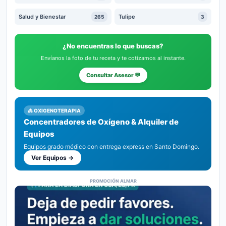
Salud y Bienestar
Tulipe
265
3
¿No encuentras lo que buscas?
Envíanos la foto de tu receta y te cotizamos al instante.
Consultar Asesor 💬
🫁 OXIGENOTERAPIA
Concentradores de Oxígeno & Alquiler de
Equipos
Equipos grado médico con entrega express en Santo Domingo.
Ver Equipos →
PROMOCIÓN ALMAR