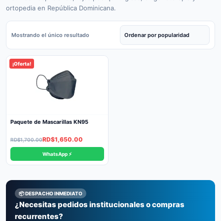
ortopedia en República Dominicana.
Mostrando el único resultado
¡Oferta!
Paquete de Mascarillas KN95
Original
Current
RD$
1,650.00
RD$
1,700.00
price
price
WhatsApp ⚡
was:
is:
RD$1,700.00.
RD$1,650.00.
📦 DESPACHO INMEDIATO
¿Necesitas pedidos institucionales o compras
recurrentes?