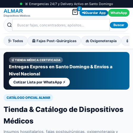
🚨 Emergencias 24/7 y Delivery Activo en Santo Domingo
0
ALMAR
📲
Guardar App
WhatsApp
Dispositivos Médicos
Buscar
🩺 Todos
🦺 Fajas Post-Quirúrgicas
🫁 Oxigenoterapia
💉 M
🛒 TIENDA MÉDICA CERTIFICADA
Entregas Express en Santo Domingo & Envíos a
Nivel Nacional
Cotizar Lista por WhatsApp ⚡
CATÁLOGO OFICIAL ALMAR
Tienda & Catálogo de Dispositivos
Médicos
Insumos hospitalarios, fajas postquirúrgicas, oxigenoterapia y