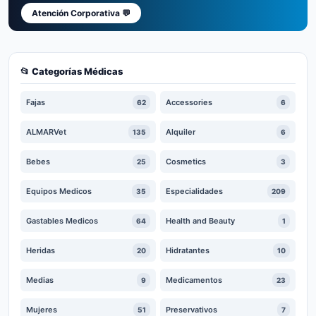
Atención Corporativa 💬
📂 Categorías Médicas
Fajas
Accessories
62
6
ALMARVet
Alquiler
135
6
Bebes
Cosmetics
25
3
Equipos Medicos
Especialidades
35
209
Gastables Medicos
Health and Beauty
64
1
Heridas
Hidratantes
20
10
Medias
Medicamentos
9
23
Mujeres
Preservativos
51
7