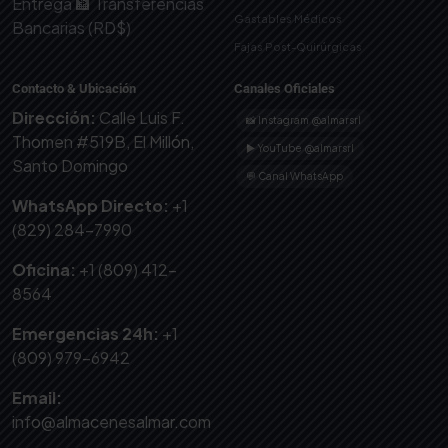
Entrega
🏦 Transferencias
Gastables Médicos
Bancarias (RD$)
Fajas Post-Quirúrgicas
Contacto & Ubicación
Canales Oficiales
Dirección:
Calle Luis F.
📸 Instagram @almarsrl
Thomen #519B, El Millón,
▶ YouTube @almarsrl
Santo Domingo
💬 Canal WhatsApp
WhatsApp Directo:
+1
(829) 284-7990
Oficina:
+1 (809) 412-
8564
Emergencias 24h:
+1
(809) 979-6942
Email:
info@almacenesalmar.com