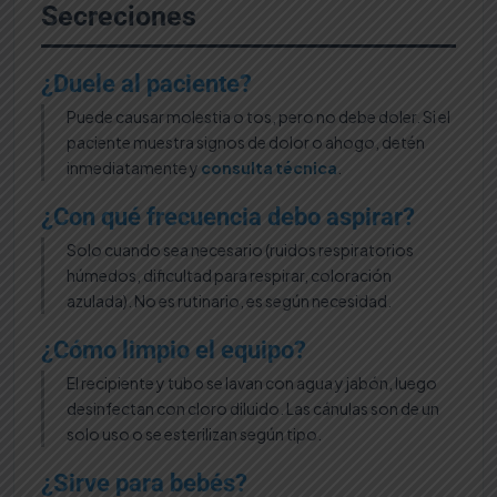
Secreciones
¿Duele al paciente?
Puede causar molestia o tos, pero no debe doler. Si el
paciente muestra signos de dolor o ahogo, detén
inmediatamente y
consulta técnica
.
¿Con qué frecuencia debo aspirar?
Solo cuando sea necesario (ruidos respiratorios
húmedos, dificultad para respirar, coloración
azulada). No es rutinario, es según necesidad.
¿Cómo limpio el equipo?
El recipiente y tubo se lavan con agua y jabón, luego
desinfectan con cloro diluido. Las cánulas son de un
solo uso o se esterilizan según tipo.
¿Sirve para bebés?