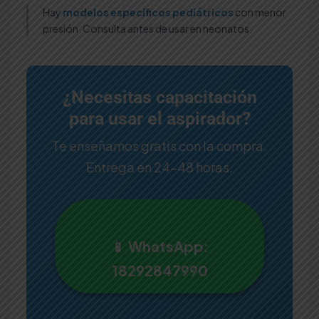
Hay
modelos específicos pediátricos
con menor
presión. Consulta antes de usar en neonatos.
¿Necesitas capacitación
para usar el aspirador?
Te enseñamos gratis con la compra.
Entrega en 24-48 horas.
📱 WhatsApp:
18292847990