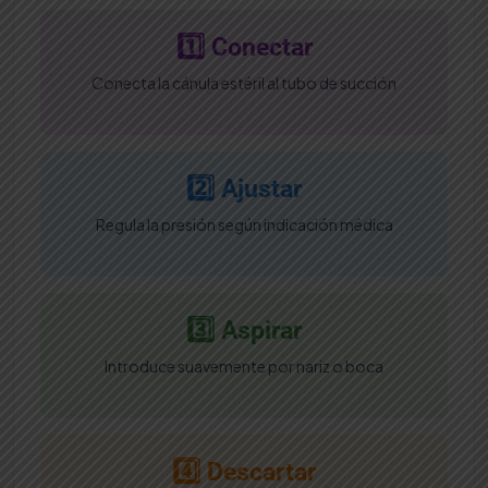
1️⃣ Conectar
Conecta la cánula estéril al tubo de succión
2️⃣ Ajustar
Regula la presión según indicación médica
3️⃣ Aspirar
Introduce suavemente por nariz o boca
4️⃣ Descartar