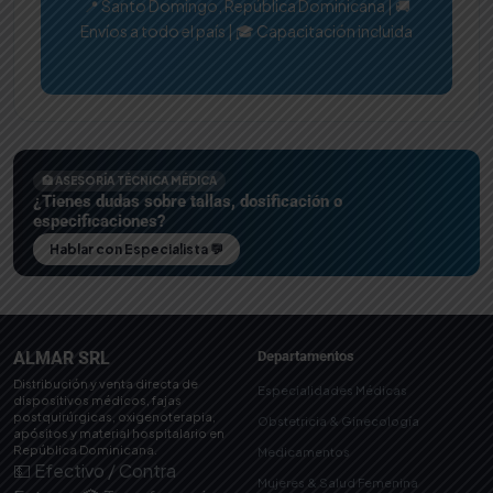
📍 Santo Domingo, República Dominicana | 🚚
Envíos a todo el país | 🎓 Capacitación incluida
🏥 ASESORÍA TÉCNICA MÉDICA
¿Tienes dudas sobre tallas, dosificación o
especificaciones?
Hablar con Especialista 💬
ALMAR SRL
Departamentos
Distribución y venta directa de
Especialidades Médicas
dispositivos médicos, fajas
postquirúrgicas, oxigenoterapia,
Obstetricia & Ginecología
apósitos y material hospitalario en
República Dominicana.
Medicamentos
💵 Efectivo / Contra
Mujeres & Salud Femenina