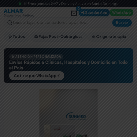
🚨 Emergencias 24/7 y Delivery Activo en Santo Domingo
0
ALMAR
📲
Guardar App
WhatsApp
Dispositivos Médicos
Buscar
🩺 Todos
🦺 Fajas Post-Quirúrgicas
🫁 Oxigenoterapia
🚨 ATENCIÓN PERSONALIZADA
Envíos Rápidos a Clínicas, Hospitales y Domicilio en Todo
el País
Cotizar por WhatsApp ⚡