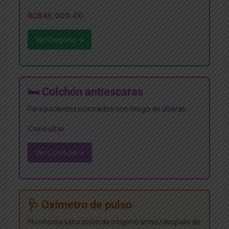
RD$45,000.00
Ver Oxígeno →
🛏️ Colchón antiescaras
Para pacientes postrados con riesgo de úlceras.
Consultar
Ver Colchón →
🩺 Oxímetro de pulso
Monitorea saturación de oxígeno antes/después de