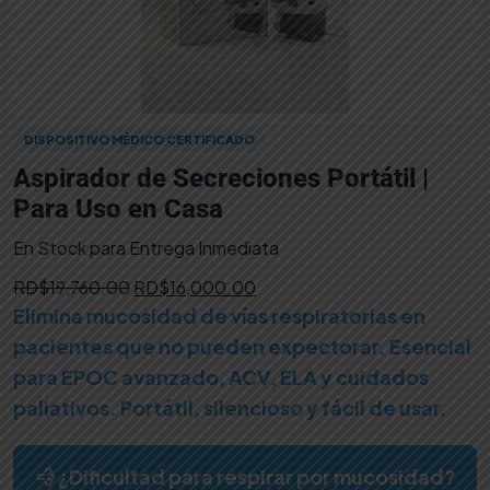
DISPOSITIVO MÉDICO CERTIFICADO
Aspirador de Secreciones Portátil |
Para Uso en Casa
En Stock para Entrega Inmediata
Original
Current
RD$
19,760.00
RD$
16,000.00
price
price
Elimina mucosidad de vías respiratorias en
was:
is:
pacientes que no pueden expectorar. Esencial
RD$19,760.00.
RD$16,000.00.
para EPOC avanzado, ACV, ELA y cuidados
paliativos. Portátil, silencioso y fácil de usar.
💨 ¿Dificultad para respirar por mucosidad?