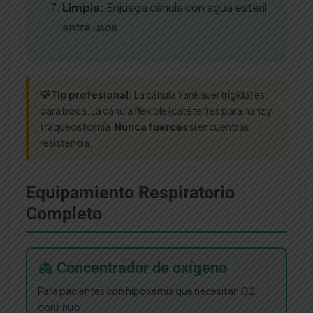
Limpia:
Enjuaga cánula con agua estéril
entre usos
💡 Tip profesional:
La cánula Yankauer (rígida) es
para boca. La cánula flexible (catéter) es para nariz y
traqueostomía.
Nunca fuerces
si encuentras
resistencia.
Equipamiento Respiratorio
Completo
🫁 Concentrador de oxígeno
Para pacientes con hipoxemia que necesitan O2
continuo.