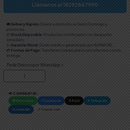
Llámanos al 18292847990
🚚
Delivery Rápido:
Envíos a domicilio en Santo Domingo y
provincias.
📦
Stock Disponible:
Productos certificados con despacho
inmediato.
🩺
Garantía Oficial:
Grado médico garantizado por ALMAR SRL.
💳
Formas de Pago:
Transferencia bancaria local o efectivo contra
entrega.
Pedir Directo por WhatsApp ⚡
Aspirador
de
Secreciones
Portátil
📢 COMPARTIR:
|
💬 WhatsApp
f Facebook
𝕏 Post
✈ Telegram
Para
in LinkedIn
🔗 Copiar Link
Uso
en
Casa