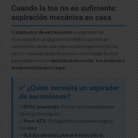
Cuando la tos no es suficiente:
aspiración mecánica en casa
El
aspirador de secreciones
(o aspirador de
mucosidad) es un dispositivo médico que extrae
secreciones de las vías respiratorias superiores (boca,
nariz y traquea) mediante succión controlada. Es vital
para pacientes con
debilidad muscular, tos ineficaz o
incapacidad para tragar
.
✅ ¿Quién necesita un aspirador
de secreciones?
✓
EPOC avanzado:
Exceso de mucosidad que
obstruye bronquios
✓
Post-ACV:
Disfagia (dificultad para tragar) y
tos débil
✓
ELA (Esclerosis Lateral Amiotrófica):