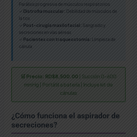
Parálisis progresiva de músculos respiratorios
✓
Distrofia muscular:
Debilidad de músculos de
la tos
✓
Post-cirugía maxilofacial:
Sangrado y
secreciones en vías aéreas
✓
Pacientes con traqueostomía:
Limpieza de
cánula
🛒 Precio: RD$8,500.00
| Succión 0-600
mmHg | Portátil a batería | Incluye kit de
cánulas
¿Cómo funciona el aspirador de
secreciones?