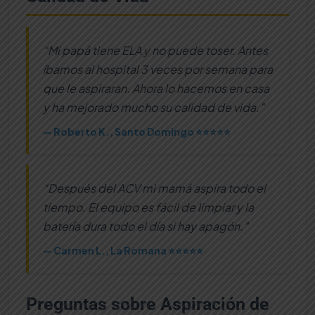
“Mi papá tiene ELA y no puede toser. Antes
íbamos al hospital 3 veces por semana para
que le aspiraran. Ahora lo hacemos en casa
y ha mejorado mucho su calidad de vida.”
— Roberto K., Santo Domingo ⭐⭐⭐⭐⭐
“Después del ACV mi mamá aspira todo el
tiempo. El equipo es fácil de limpiar y la
batería dura todo el día si hay apagón.”
— Carmen L., La Romana ⭐⭐⭐⭐⭐
Preguntas sobre Aspiración de