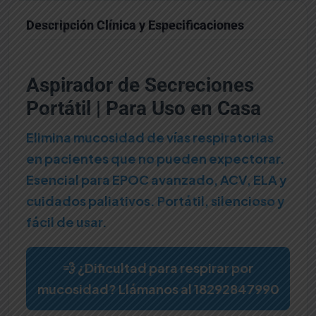
cantidad
Descripción Clínica y Especificaciones
Aspirador de Secreciones
Portátil | Para Uso en Casa
Elimina mucosidad de vías respiratorias
en pacientes que no pueden expectorar.
Esencial para EPOC avanzado, ACV, ELA y
cuidados paliativos. Portátil, silencioso y
fácil de usar.
💨 ¿Dificultad para respirar por
mucosidad? Llámanos al 18292847990