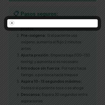
📋 Pasos seguros:
Lávate las manos
y usa guantes si es
posible
Pre-oxigena:
Si el paciente usa
oxígeno, aumenta el flujo 2 minutos
antes
Ajusta presión:
Empieza baja (100-150
mmHg) y aumenta si es necesario
Introduce sin fuerza:
Por nariz hacia
faringe, o por boca hacia traquea
Aspira 10-15 segundos máximo:
Retira si el paciente tose o se ahoga
Descansa:
Espera 30 segundos entre
aspiraciones