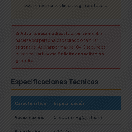
Vacia el recipiente y limpia según protocolo
⚠️ Advertencia médica:
La aspiración debe
hacerse por personal capacitado o familiar
entrenado. Aspirar por más de 10-15 segundos
puede causar hipoxia.
Solicita capacitación
gratuita
.
Especificaciones Técnicas
Característica
Especificación
Vacío máximo
0-600 mmHg (ajustable)
Flujo de aire
> 20 L/min