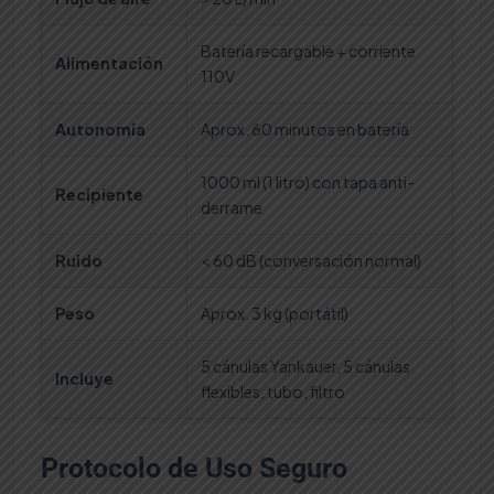
Batería recargable + corriente
Alimentación
110V
Autonomía
Aprox. 60 minutos en batería
1000 ml (1 litro) con tapa anti-
Recipiente
derrame
Ruido
< 60 dB (conversación normal)
Peso
Aprox. 3 kg (portátil)
5 cánulas Yankauer, 5 cánulas
Incluye
flexibles, tubo, filtro
Protocolo de Uso Seguro