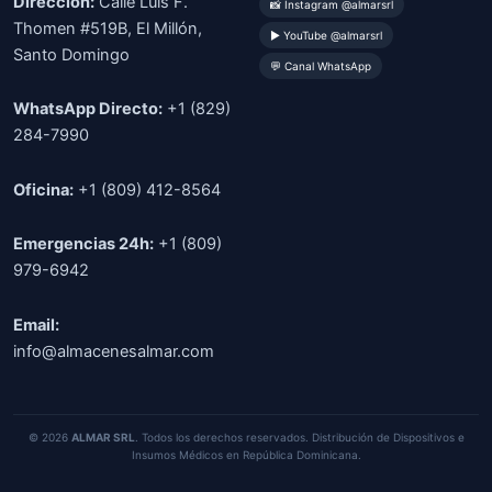
Dirección:
Calle Luis F.
📸 Instagram @almarsrl
Thomen #519B, El Millón,
▶ YouTube @almarsrl
Santo Domingo
💬 Canal WhatsApp
WhatsApp Directo:
+1 (829)
284-7990
Oficina:
+1 (809) 412-8564
Emergencias 24h:
+1 (809)
979-6942
Email:
info@almacenesalmar.com
© 2026
ALMAR SRL
. Todos los derechos reservados. Distribución de Dispositivos e
Insumos Médicos en República Dominicana.