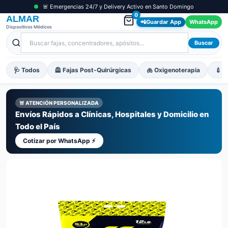
🚨 Emergencias 24/7 y Delivery Activo en Santo Domingo
0
ALMAR
📲
Guardar App
WhatsApp
Dispositivos Médicos
Buscar
🩺 Todos
🦺 Fajas Post-Quirúrgicas
🫁 Oxigenoterapia
💉 M
🚨 ATENCIÓN PERSONALIZADA
Envíos Rápidos a Clínicas, Hospitales y Domicilio en
Todo el País
Cotizar por WhatsApp ⚡