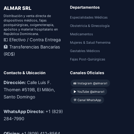
Departamentos
ALMAR SRL
Distribución y venta directa de
Especialidades Médicas
dispositivos médicos, fajas
postquirúrgicas, oxigenoterapia,
Obstetricia & Ginecología
apósitos y material hospitalario en
República Dominicana.
Medicamentos
💵 Efectivo / Contra Entrega
Mujeres & Salud Femenina
🏦 Transferencias Bancarias
Gastables Médicos
(RD$)
Fajas Post-Quirúrgicas
Contacto & Ubicación
Canales Oficiales
Dirección:
Calle Luis F.
📸 Instagram @almarsrl
Thomen #519B, El Millón,
▶ YouTube @almarsrl
Santo Domingo
💬 Canal WhatsApp
WhatsApp Directo:
+1 (829)
284-7990
Oficina:
+1 (809) 412-8564