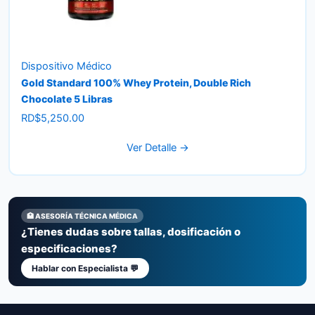
Dispositivo Médico
Gold Standard 100% Whey Protein, Double Rich
Chocolate 5 Libras
RD$
5,250.00
Ver Detalle →
🏥 ASESORÍA TÉCNICA MÉDICA
¿Tienes dudas sobre tallas, dosificación o
especificaciones?
Hablar con Especialista 💬