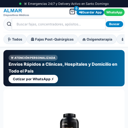
🚨 Emergencias 24/7 y Delivery Activo en Santo Domingo
0
ALMAR
📲
Guardar App
WhatsApp
Dispositivos Médicos
Buscar
🩺 Todos
🦺 Fajas Post-Quirúrgicas
🫁 Oxigenoterapia
💉 M
🚨 ATENCIÓN PERSONALIZADA
Envíos Rápidos a Clínicas, Hospitales y Domicilio en
Todo el País
Cotizar por WhatsApp ⚡