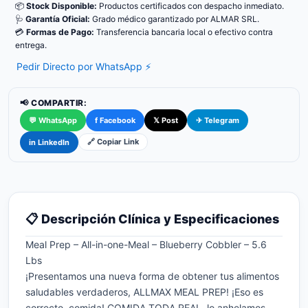
📦
Stock Disponible:
Productos certificados con despacho inmediato.
🩺
Garantía Oficial:
Grado médico garantizado por ALMAR SRL.
💳
Formas de Pago:
Transferencia bancaria local o efectivo contra
entrega.
Pedir Directo por WhatsApp ⚡
📢 COMPARTIR:
💬 WhatsApp
f Facebook
𝕏 Post
✈ Telegram
🔗 Copiar Link
in LinkedIn
📋 Descripción Clínica y Especificaciones
Meal Prep – All-in-one-Meal – Blueberry Cobbler – 5.6
Lbs
¡Presentamos una nueva forma de obtener tus alimentos
saludables verdaderos, ALLMAX MEAL PREP! ¡Eso es
correcto, comida! COMIDA TODA REAL, lo anhelamos,