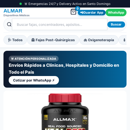
🚨 Emergencias 24/7 y Delivery Activo en Santo Domingo
0
ALMAR
📲
Guardar App
WhatsApp
Dispositivos Médicos
Buscar
🩺 Todos
🦺 Fajas Post-Quirúrgicas
🫁 Oxigenoterapia
💉 M
🚨 ATENCIÓN PERSONALIZADA
Envíos Rápidos a Clínicas, Hospitales y Domicilio en
Todo el País
Cotizar por WhatsApp ⚡