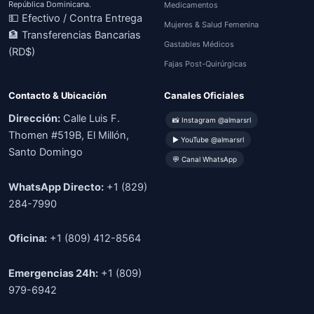
República Dominicana.
Medicamentos
💵 Efectivo / Contra Entrega
Mujeres & Salud Femenina
🏦 Transferencias Bancarias
Gastables Médicos
(RD$)
Fajas Post-Quirúrgicas
Contacto & Ubicación
Canales Oficiales
Dirección:
Calle Luis F.
📸 Instagram @almarsrl
Thomen #519B, El Millón,
▶ YouTube @almarsrl
Santo Domingo
💬 Canal WhatsApp
WhatsApp Directo:
+1 (829)
284-7990
Oficina:
+1 (809) 412-8564
Emergencias 24h:
+1 (809)
979-6942