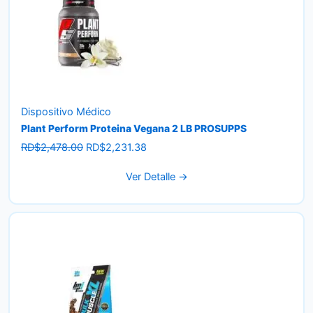
Dispositivo Médico
Plant Perform Proteina Vegana 2 LB PROSUPPS
Original
Current
RD$
2,478.00
RD$
2,231.38
price
price
Ver Detalle →
was:
is:
RD$2,478.00.
RD$2,231.38.