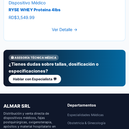
Dispositivo Médico
RYSE WHEY Proteina 4lbs
RD$
3,549.99
Ver Detalle →
🏥 ASESORÍA TÉCNICA MÉDICA
¿Tienes dudas sobre tallas, dosificación o
especificaciones?
Hablar con Especialista 💬
Departamentos
ALMAR SRL
Distribución y venta directa de
Especialidades Médicas
dispositivos médicos, fajas
postquirúrgicas, oxigenoterapia,
Obstetricia & Ginecología
apósitos y material hospitalario en